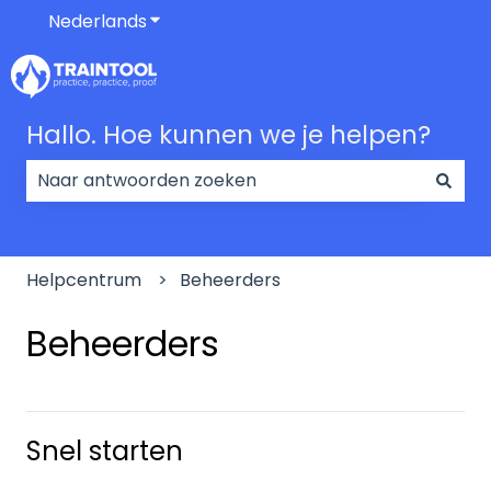
Nederlands
Submenu tonen voor vertalingen
Hallo. Hoe kunnen we je helpen?
Er zijn geen suggesties want het zoekveld is leeg.
Helpcentrum
Beheerders
Beheerders
Snel starten