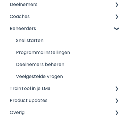
Deelnemers
Coaches
Mijn account
Beheerders
Aan de slag
Snel starten
Feedback geven en ontvangen
Algemeen
Snel starten
Toetsen in TrainTool
Veelgestelde vragen
Programma instellingen
Mobiel
Deelnemers beheren
Overig
Veelgestelde vragen
TrainTool in je LMS
Veelgestelde vragen
Product updates
Brightspace/D2L
Overig
Canvas
2026
2025
TrainTool Library